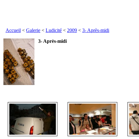
Accueil
<
Galerie
<
Ludicité
<
2009
<
3- Après-midi
3- Après-midi