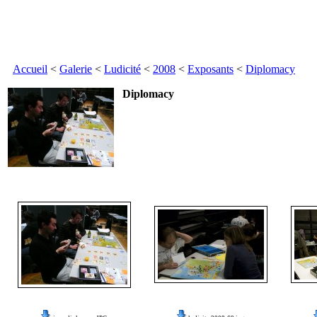
Accueil
<
Galerie
<
Ludicité
<
2008
<
Exposants
<
Diplomacy
Diplomacy