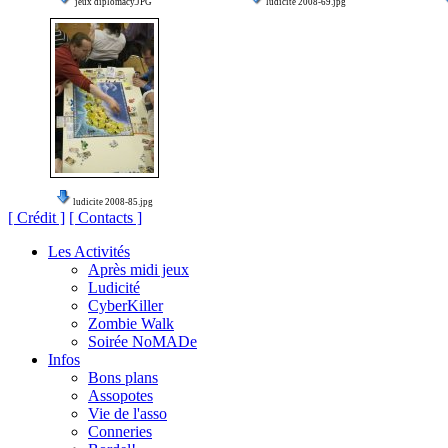
jeux diplomacy.JPG
ludicite 2008-69.jpg
ludicite 2008-85.jpg
[ Crédit ]
[ Contacts ]
Les Activités
Après midi jeux
Ludicité
CyberKiller
Zombie Walk
Soirée NoMADe
Infos
Bons plans
Assopotes
Vie de l'asso
Conneries