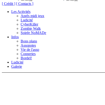
Seb NB4.jpg
Seb NB5.jpg
[ Crédit ]
[ Contacts ]
Les Activités
Après midi jeux
Ludicité
CyberKiller
Zombie Walk
Soirée NoMADe
Infos
Bons plans
Assopotes
Vie de l'asso
Conneries
Bordel!
Ludicité
Galerie