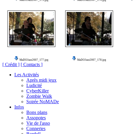
MaDOJazz2007_173.jpg
MaDOJazz2007_174.jpg
MaDOJazz2007_177.jpg
MaDOJazz2007_178.jpg
[ Crédit ]
[ Contacts ]
Les Activités
Après midi jeux
Ludicité
CyberKiller
Zombie Walk
Soirée NoMADe
Infos
Bons plans
Assopotes
Vie de l'asso
Conneries
Bordel!