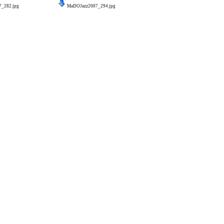
_282.jpg
MaDOJazz2007_294.jpg