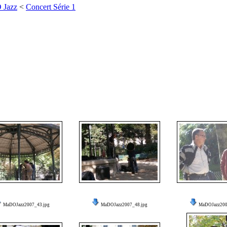
 Jazz
<
Concert Série 1
MaDOJazz2007_43.jpg
MaDOJazz2007_48.jpg
MaDOJazz200