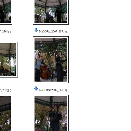
_256.jpg
MaDOJazz2007_257.jpg
_262.jpg
MaDOJazz2007_263.jpg