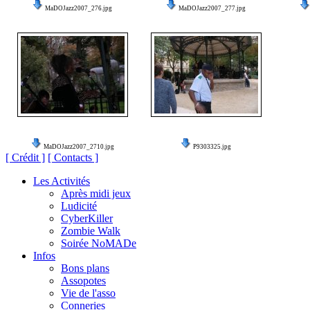
MaDOJazz2007_276.jpg
MaDOJazz2007_277.jpg
MaDOJazz2007_2710.jpg
P9303325.jpg
[ Crédit ]
[ Contacts ]
Les Activités
Après midi jeux
Ludicité
CyberKiller
Zombie Walk
Soirée NoMADe
Infos
Bons plans
Assopotes
Vie de l'asso
Conneries