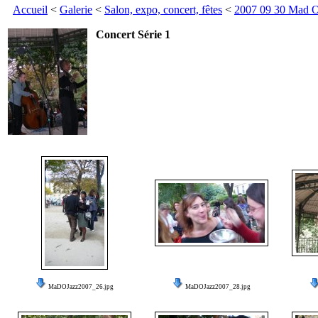
Accueil
<
Galerie
<
Salon, expo, concert, fêtes
<
2007 09 30 Mad O
Concert Série 1
MaDOJazz2007_26.jpg
MaDOJazz2007_28.jpg