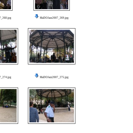
_268.jpg
MaDOJazz2007_269.jpg
_274.jpg
MaDOJazz2007_275.jpg