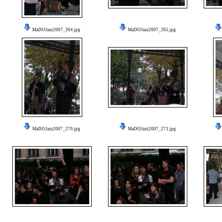
MaDOJazz2007_264.jpg
MaDOJazz2007_265.jpg
MaDOJazz2007_270.jpg
MaDOJazz2007_271.jpg