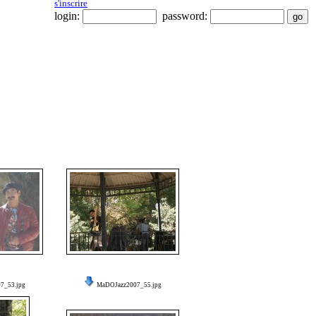
s'inscrire
login:
password:
7_53.jpg
MaDOJazz2007_55.jpg