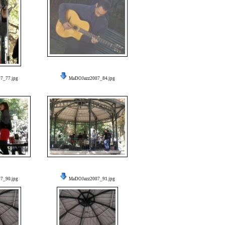
7_77.jpg
MaDOJazz2007_84.jpg
7_90.jpg
MaDOJazz2007_91.jpg