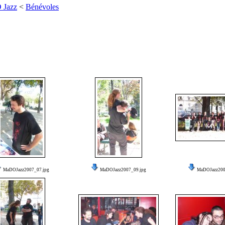
 Jazz
<
Bénévoles
MaDOJazz2007_07.jpg
MaDOJazz2007_09.jpg
MaDOJazz200