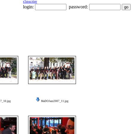
s'inscrire
login:
password:
7_10.jpg
MaDOJazz2007_11.jpg