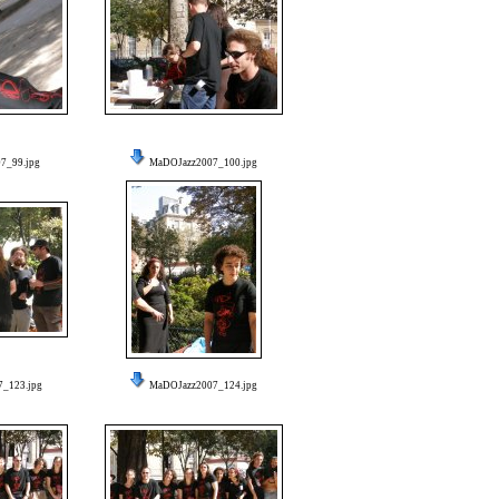
7_99.jpg
MaDOJazz2007_100.jpg
_123.jpg
MaDOJazz2007_124.jpg