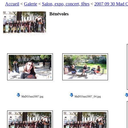
Accueil
<
Galerie
<
Salon, expo, concert, fêtes
<
2007 09 30 Mad O
Bénévoles
MaDOJazz2007.jpg
MaDOJazz2007_04.jpg