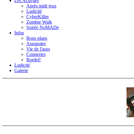
Les Activités
Après midi jeux
Ludicité
CyberKiller
Zombie Walk
Soirée NoMADe
Infos
Bons plans
Assopotes
Vie de l'asso
Conneries
Bordel!
Ludicité
Galerie