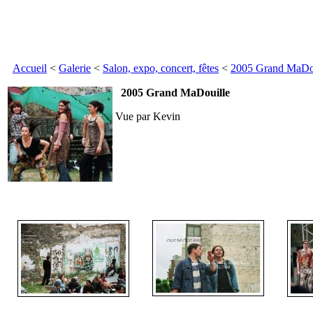
Accueil
<
Galerie
<
Salon, expo, concert, fêtes
<
2005 Grand MaDo
2005 Grand MaDouille
Vue par Kevin