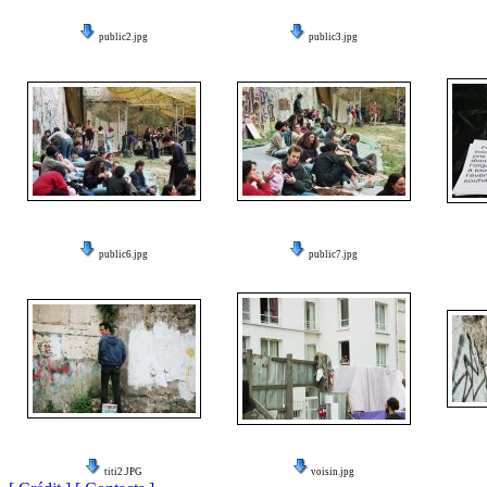
public2.jpg
public3.jpg
public6.jpg
public7.jpg
titi2.JPG
voisin.jpg