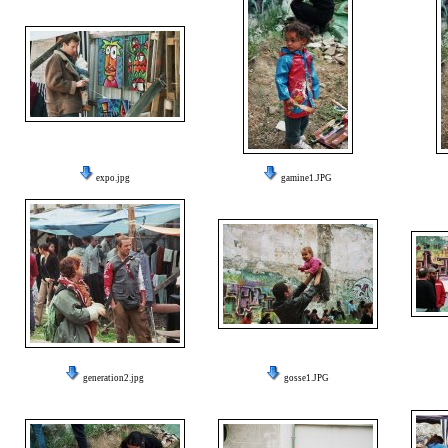
expo.jpg
gamine1.JPG
generation2.jpg
gosse1.JPG