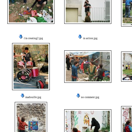
i'm creating2.jpg
in action.jpg
madouille.jpg
no comment.jpg