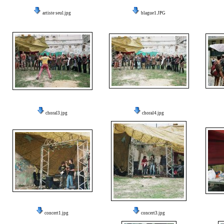
artiste seul.jpg
blague1.JPG
choral3.jpg
choral4.jpg
concert1.jpg
concert3.jpg