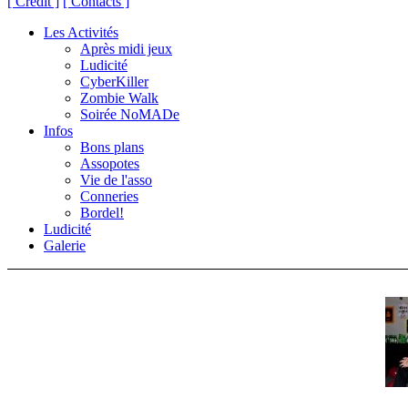
[ Crédit ]
[ Contacts ]
Les Activités
Après midi jeux
Ludicité
CyberKiller
Zombie Walk
Soirée NoMADe
Infos
Bons plans
Assopotes
Vie de l'asso
Conneries
Bordel!
Ludicité
Galerie